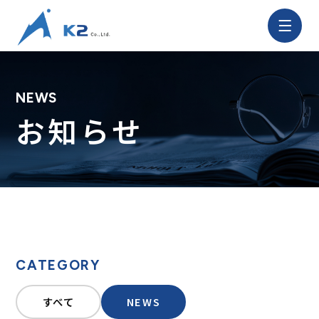
株
式
会
社
NEWS
K2
サ
お知らせ
イ
ト
メ
ニ
ュ
ー
を
開
く
CATEGORY
すべて
NEWS