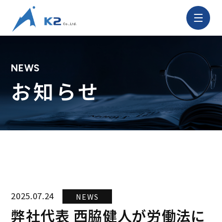
株
式
会
社
NEWS
K2
サ
お知らせ
イ
ト
メ
ニ
ュ
ー
を
開
く
2025.07.24
NEWS
弊社代表 西脇健人が労働法に