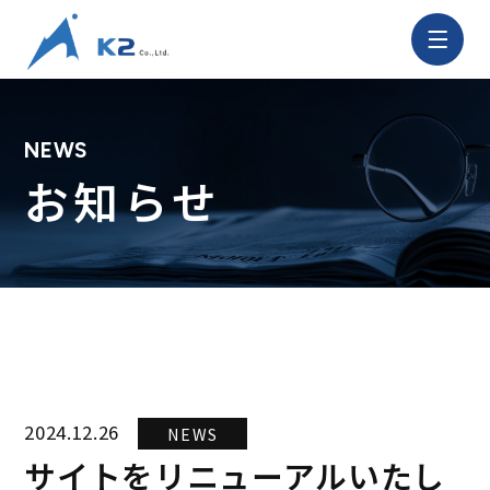
株
式
会
社
NEWS
K2
サ
お知らせ
イ
ト
メ
ニ
ュ
ー
を
開
く
2024.12.26
NEWS
サイトをリニューアルいたし